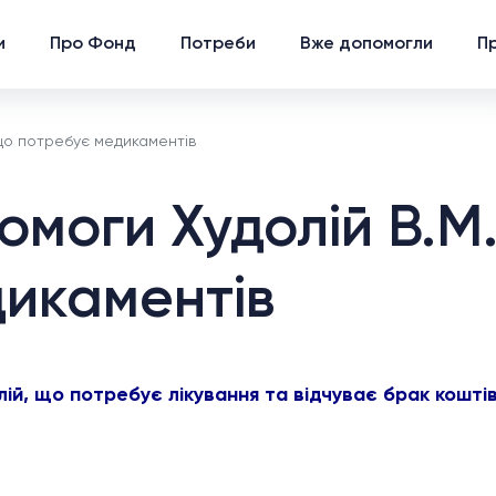
и
Про Фонд
Потреби
Вже допомогли
Пр
 що потребує медикаментів
моги Худолій В.М.
икаментів
ій, що потребує лікування та відчуває брак кошті