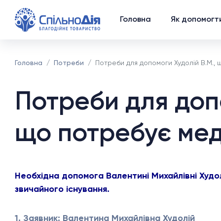
Головна
Як допомогт
Головна
Потреби
Потреби для допомоги Худолій В.М.,
Потреби для допо
що потребує мед
Необхідна допомога Валентині Михайлівні Худол
звичайного існування.
1. Заявник: Валентина Михайлівна Худолій