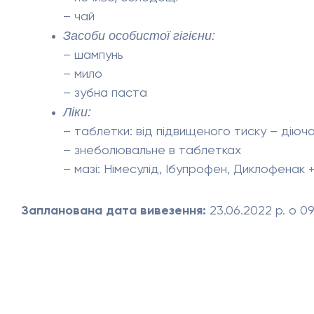
– чай
Засоби особистої гігієни:
– шампунь
– мило
– зубна паста
Ліки:
– таблетки: від підвищеного тиску – дію
– знеболювальне в таблетках
– мазі: Німесулід, Ібупрофен, Диклофена
Запланована дата вивезення:
23.06.2022 р. о 0