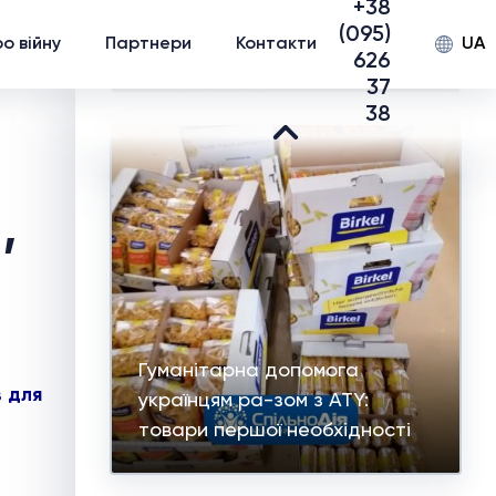
+38
дітей виму-шених
(095)
UA
о війну
Партнери
Контакти
переселенців у м.Запоріжжя
626
37
38
,
Гуманітарна допомога
в для
українцям ра-зом з ATY:
товари першої необхідності