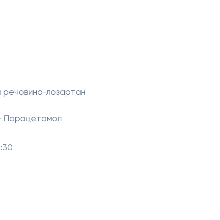
ча речовина-лозартан
к + Парацетамол
9:30