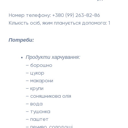
Номер телефону: +380 (99) 263-82-86
Кількість осіб, яким планується допомога: 1
Потреби:
Продукти харчування:
– борошно
– цукор
– макарони
– крупи
– соняшникова олія
– вода
– тушонка
– паштет
– печиво, солодощі