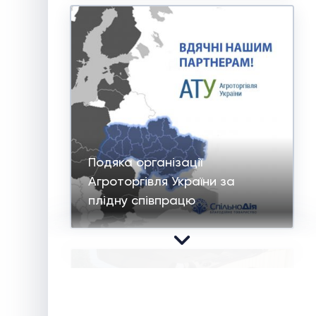
Подяка організації
Агроторгівля України за
плідну співпрацю