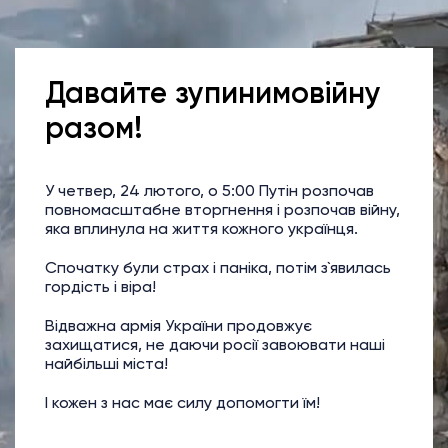
Давайте зупинимо
війну
разом!
У четвер, 24 лютого, о 5:00 Путін розпочав
повномасштабне вторгнення і розпочав війну,
яка вплинула на життя кожного українця.
Спочатку були страх і паніка, потім з`явилась
гордість і віра!
Відважна армія України продовжує
захищатися, не даючи росії завоювати наші
найбільші міста!
І кожен з нас має силу допомогти їм!