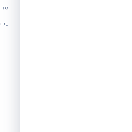
 та
код,
Гуманітарна допомога
благодійній організації
“Головне Вірити”