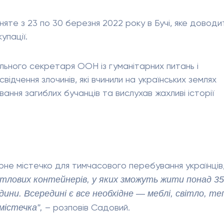
няте з 23 по 30 березня 2022 року в Бучі, яке доводи
упації.
ального секретаря ООН із гуманітарних питань і
ідчення злочинів, які вчинили на українських землях
вання загиблих бучанців та вислухав жахливі історії
е містечко для тимчасового перебування українців, 
итлових контейнерів, у яких зможуть жити понад 3
ни. Всередині є все необхідне — меблі, світло, те
містечка”,
– розповів Садовий.