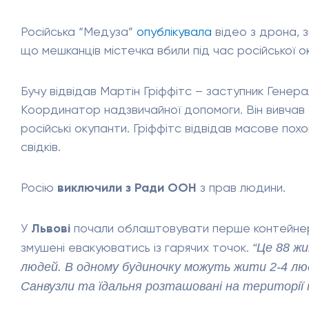
Російська “Медуза”
опублікувала
відео з дрона, з
що мешканців містечка вбили під час російської ок
Бучу відвідав Мартін Гріффітс – заступник Генер
Координатор надзвичайної допомоги. Він вивчав св
російські окупанти. Гріффітс відвідав масове похо
свідків.
Росію
виключили з Ради ООН
з прав людини.
У
Львові
почали облаштовувати перше контейнерн
“Це 88 ж
змушені евакуюватись із гарячих точок.
людей. В одному будиночку можуть жити 2-4 люди
Санвузли та їдальня розташовані на території 