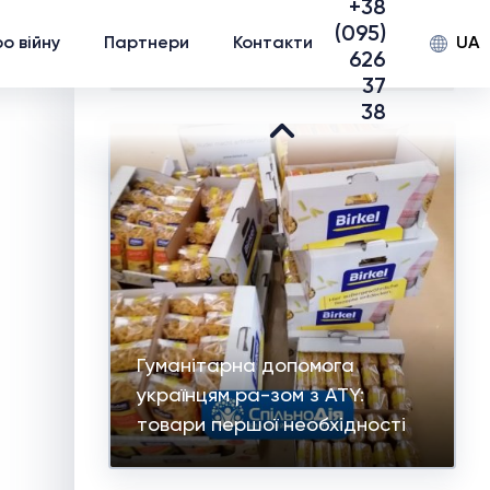
+38
дітей виму-шених
(095)
UA
о війну
Партнери
Контакти
переселенців у м.Запоріжжя
626
37
38
Гуманітарна допомога
українцям ра-зом з ATY:
товари першої необхідності