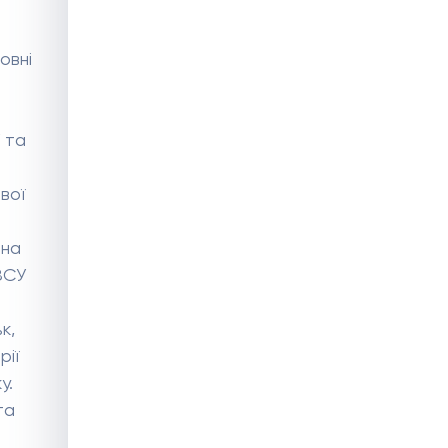
Гуманітарна допомога для
овні
дітей виму-шених
переселенців у м.Запоріжжя
 та
вої
 на
ЗСУ
к,
рії
у.
та
Гуманітарна підтримка для