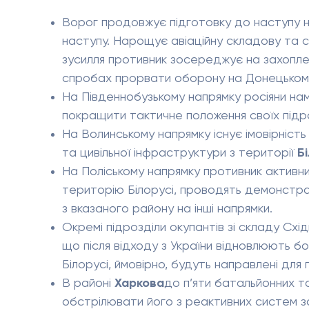
Ворог продовжує підготовку до наступу на
наступу. Нарощує авіаційну складову та с
зусилля противник зосереджує на захоплен
спробах прорвати оборону на Донецькому
На Південнобузькому напрямку росіяни н
покращити тактичне положення своїх підро
На Волинському напрямку існує імовірніст
та цивільної інфраструктури з території
Б
На Поліському напрямку противник активних
територію Білорусі, проводять демонстрац
з вказаного району на інші напрямки.
Окремі підрозділи окупантів зі складу Схі
що після відходу з України відновлюють б
Білорусі, ймовірно, будуть направлені для
В районі
Харкова
до п’яти батальйонних т
обстрілювати його з реактивних систем за