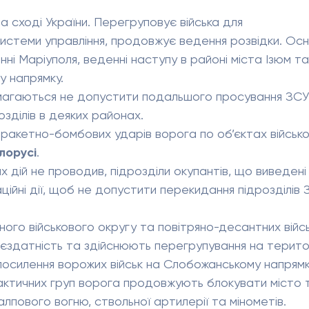
 сході України. Перегруповує війська для
истеми управління, продовжує ведення розвідки. Осн
ні Маріуполя, веденні наступу в районі міста Ізюм та
 напрямку.
амагаються не допустити подальшого просування ЗСУ
зділів в деяких районах.
ь ракетно-бомбових ударів ворога по об’єктах військо
ілорусі
.
 дій не проводив, підрозділи окупантів, що виведені
ійні дії, щоб не допустити перекидання підрозділів 
дного військового округу та повітряно-десантних війсь
оєздатність та здійснюють перегрупування на терито
 посилення ворожих військ на Слобожанському напрямк
актичних груп ворога продовжують блокувати місто 
лпового вогню, ствольної артилерії та мінометів.