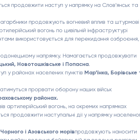
ться продовжити наступ у напрямку на Слов’янськ та
загарбники продовжують вогневий вплив та штурмові д
илерійський вогонь по цивільній інфраструктурі
тами використовується для перекидання озброєння,
еродонецькому напрямку. Намагається продовжувати
ький, Новотошківське і Попасна
.
туп у районах населених пунктів
Мар’їнка, Борівське 
гатимуться прорвати оборону наших військ
раховському районах.
ів артилерійський вогонь, на окремих напрямках
ься продовжити наступальні дії у напрямку населено
х
Чорного і Азовського морів
продовжують наносити