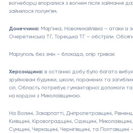
вогнеборці впоралися з вогнем після займання да
зайнялося полум’ям.
Донеччина:
Мар’їнка, Новомихайлівка – атаки із з
Очеретинська ТГ, Торецька ТГ – обстріли. Обсяг
Маріуполь без змін – блокада, опір триває
Херсонщина:
в останню добу було багато вибухів
зруйновані будинки, школи, поранених та загибл
сіл. Область потребує гуманітарної допомоги та
на кордоні з Миколаївщиною.
На Волині, Закарпатті, Дніпропетровщині, Рівненщи
Київщині, Кіровоградщині, Одещині, Миколаївщині, 
Сумщині, Черкащині, Чернігівщині, та Полтавщині –