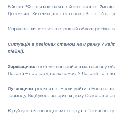
Війська РФ залишаються на Харківщині та, ймові
Донеччині. Жителям двох останніх областей влада
Маріуполь лишається в страшній облозі, росіяни 
Ситуація в регіонах станом на 8 ранку 7 кв
півдні):
Харківщина:
вночі житлові райони міста знову об
Лозовій – постраждалих немає. У Лозовій та в Б
Луганщина
: росіяни не змогли увійти в Новотошкі
громаду. Відбулося загоряння даху Сєвєродонецьк
Є руйнування господарчих споруд в Лисичанську,