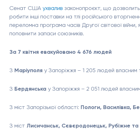
Сенат США
ухвалив
законопроєкт, що дозволить
робити інші поставки на тлі російського вторгнен
переломна програма часів Другої світової війни
поповнити запаси союзників.
За 7 квітня евакуйовано 4 676 людей
З
Маріуполя
у Запоріжжя – 1 205 людей
власним
З
Бердянська
у Запоріжжя – 2 051 людей власн
З міст Запорізької області:
Пологи, Василівка, Б
З міст
Лисичанськ, Сєвєродонецьк, Рубіжне та