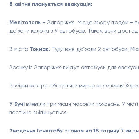
8 квітня планується евакуація:
Мелітополь
– Запоріжжя. Місце збору людей – вул
доїхати колона з 9 автобусів. Також вони достав
З міста
Токмак.
Туди вже доїхали 2 автобуси. Міс
Зранку із Запоріжжя виїдут автобуси для евакуа
Росіяни вкотре обстріляли мирне населення Харко
У Бучі
виявили три місця масових поховань. У місті 
постійно збільшується.
Зведення Генштабу станом на 18 годину
7 квітн