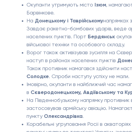
Окупанти утримують місто
Ізюм
, намагаю
Барвінкове.
На
Донецькому і Таврійському
напрямках 
Завдає ракетно-бомбових ударів, веде арт
населених пунктів. Порт
Бердянськ
окупан
військової техніки та особового складу.
Ворог також активізував зусилля на Сєв
наступ в районах населених пунктів
Донец
Також противник намагався здійснити нас
Солодке
. Спроби наступу успіху не мали.
Імовірно, окупанти в найближчий час нама
в
Сєверодонецькому, Авдіївському та Ку
На Південнобузькому напрямку противник в
застосовував армійську авіацію. Намагаєт
пункту
Олександрівка
.
Корабельні угруповання Росії в акваторія