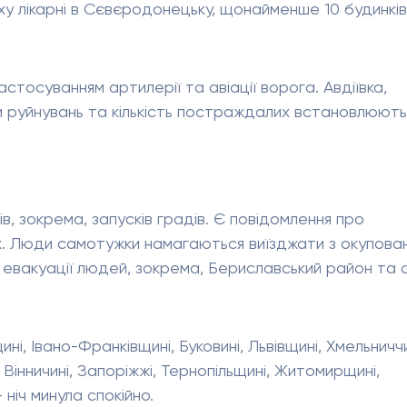
ху лікарні в Сєвєродонецьку, щонайменше 10 будинків
астосуванням артилерії та авіації ворога. Авдіївка,
и руйнувань та кількість постраждалих встановлюють
, зокрема, запусків градів. Є повідомлення про
их. Люди самотужки намагаються виїзджати з окупова
 евакуації людей, зокрема, Бериславський район та 
ні, Івано-Франківщині, Буковині, Львівщині, Хмельниччи
Вінничині, Запоріжжі, Тернопільщині, Житомирщині,
 ніч минула спокійно.