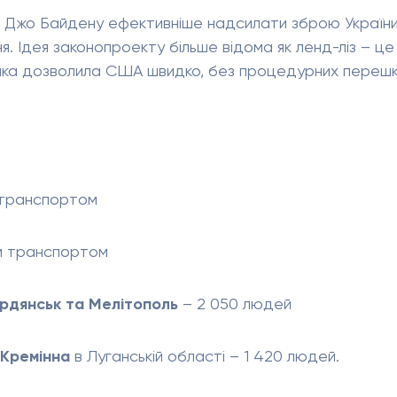
 Джо Байдену ефективніше надсилати зброю України
ня. Ідея законопроекту більше відома як ленд-ліз – це
, яка дозволила США швидко, без процедурних переш
 транспортом
им транспортом
ердянськ та Мелітополь
– 2 050 людей
 Кремінна
в Луганській області – 1 420 людей.