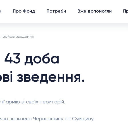
и
Про Фонд
Потреби
Вже допомогли
Пр
. Бойові зведення.
: 43 доба
ві зведення.
її армію зі своїх територій.
ично звільнено Чернігівщину та Сумщину.