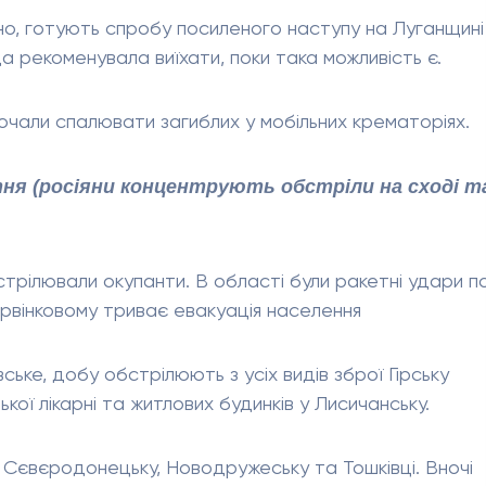
рно, готують спробу посиленого наступу на Луганщині
 рекоменувала виїхати, поки така можливість є.
почали спалювати загиблих у мобільних крематоріях.
ітня (росіяни концентрують обстріли на сході т
стрілювали окупанти. В області були ракетні удари п
арвінковому триває евакуація населення
вське, добу обстрілюють з усіх видів зброї Гірську
ої лікарні та житлових будинків у Лисичанську.
 Сєвєродонецьку, Новодружеську та Тошківці. Вночі