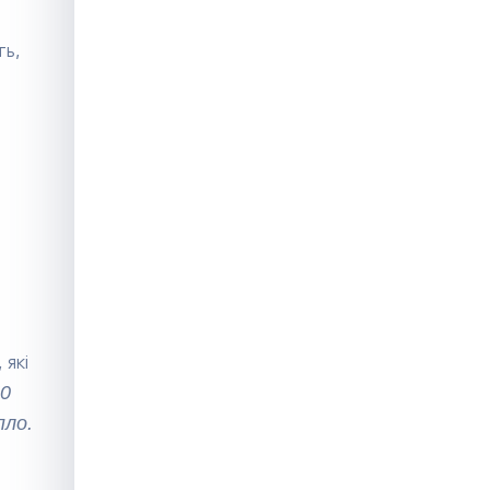
ть,
Гуманітарна допомога
запорізьким кінологам
які
50
пло.
Гуманітарна допомога для
переселенців та ВПО