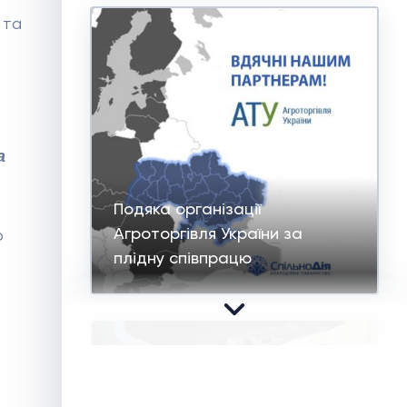
 та
а
Подяка організації
Агроторгівля України за
о
плідну співпрацю